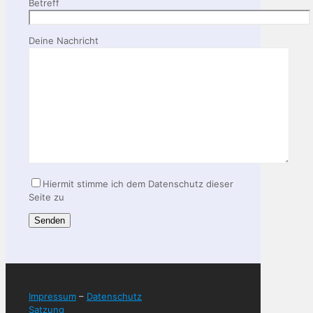
Betreff
Deine Nachricht
Bitte lasse dieses Feld leer.
Hiermit stimme ich dem Datenschutz dieser
Seite zu
Impressum
–
Datenschutz
Satzung