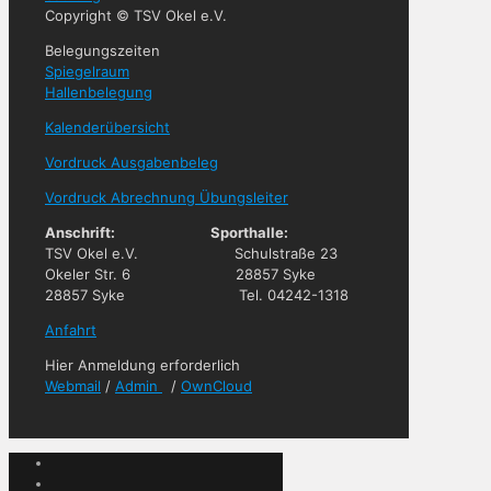
Copyright © TSV Okel e.V.
Belegungszeiten
Spiegelraum
Hallenbelegung
Kalenderübersicht
Vordruck Ausgabenbeleg
Vordruck Abrechnung Übungsleiter
Anschrift: Sporthalle:
TSV Okel e.V. Schulstraße 23
Okeler Str. 6 28857 Syke
28857 Syke Tel. 04242-1318
Anfahrt
Hier Anmeldung erforderlich
Webmail
/
Admin
/
OwnCloud