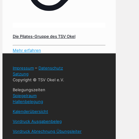
Die Pilates-Gruppe des TSV Okel
Mehr erfahren
Impressum
–
Datenschutz
Satzung
Copyright © TSV Okel e.V.
Belegungszeiten
Spiegelraum
Hallenbelegung
Kalenderübersicht
Vordruck Ausgabenbeleg
Vordruck Abrechnung Übungsleiter