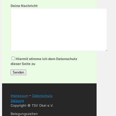
Deine Nachricht
Bitte lasse dieses Feld leer.
Bitte lasse dieses Feld leer.
Hiermit stimme ich dem Datenschutz
dieser Seite zu
Impressum
–
Datenschutz
Satzung
Copyright © TSV Okel e.V.
Belegungszeiten