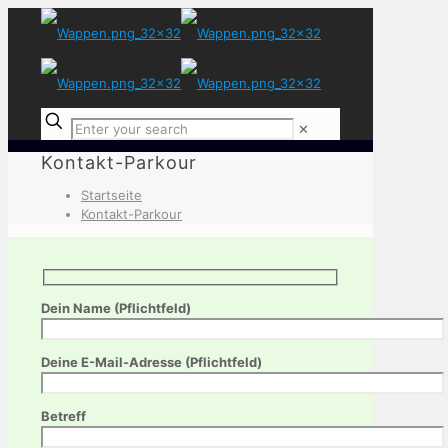
✕
Kontakt-Parkour
Startseite
Kontakt-Parkour
Dein Name (Pflichtfeld)
Deine E-Mail-Adresse (Pflichtfeld)
Betreff
Bitte lasse dieses Feld leer.