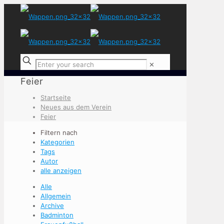
✕
Feier
Startseite
Neues aus dem Verein
Feier
Filtern nach
Kategorien
Tags
Autor
alle anzeigen
Alle
Allgemein
Archive
Badminton