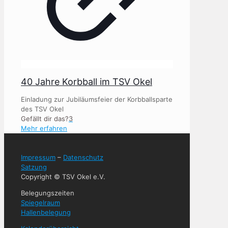
40 Jahre Korbball im TSV Okel
Einladung zur Jubiläumsfeier der Korbballsparte
des TSV Okel
Gefällt dir das?
3
Mehr erfahren
Impressum
–
Datenschutz
Satzung
Copyright © TSV Okel e.V.
Belegungszeiten
Spiegelraum
Hallenbelegung