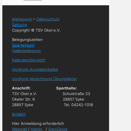
Impressum
–
Datenschutz
Satzung
Copyright © TSV Okel e.V.
Belegungszeiten
Spiegelraum
Hallenbelegung
Kalenderübersicht
Vordruck Ausgabenbeleg
Vordruck Abrechnung Übungsleiter
Anschrift: Sporthalle:
TSV Okel e.V. Schulstraße 23
Okeler Str. 6 28857 Syke
28857 Syke Tel. 04242-1318
Anfahrt
Hier Anmeldung erforderlich
Webmail
/
Admin
/
OwnCloud