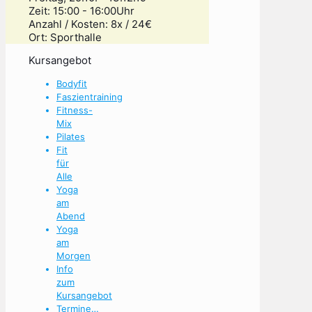
Zeit: 15:00 - 16:00Uhr
Anzahl / Kosten: 8x / 24€
Ort: Sporthalle
Kursangebot
Bodyfit
Faszientraining
Fitness-
Mix
Pilates
Fit
für
Alle
Yoga
am
Abend
Yoga
am
Morgen
Info
zum
Kursangebot
Termine…